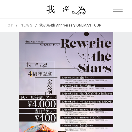
TOP
NEWS
我が為4th Anniversary ONEMAN TOUR 「Rewrite the