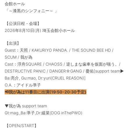
会館ホール
「～漆黒のシンフォニー～ 」
【公演日程・会場】
2026年8月10日(月) 埼玉会館小ホール
【出演】
Guest：天照 / KAKURIYO PANDA. / THE SOUND BEE HD /
SCUM / 我が為
Cast：浮舟SQUARE / CHAOSS / 逆しまな歯車を仮面が嗤う。/
DESTRUCTIVE PANIC / DANGER☆GANG / 憂佑[support team▶
Ba:亮介, Gu:mao, Dr:yuri(CRUEL REASON)]
O.A.：アイドル準子
📢我が為は11番目に出演(19:50-20:30予定)
▼我が為 support team
Gt:mag.,Ba:準子,Dr:緩菜(DOG inThePWO)
【OPEN/START】